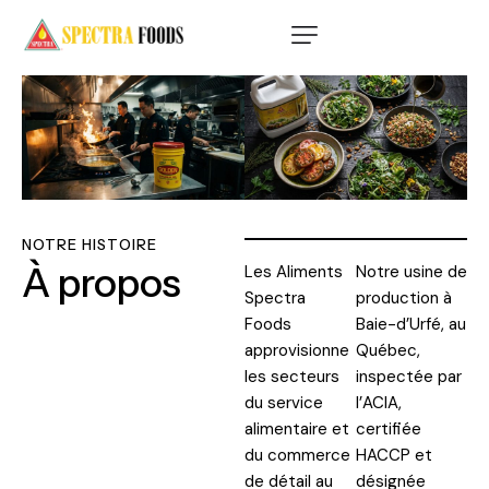
NOTRE HISTOIRE
À propos
Les Aliments
Notre usine de
Spectra
production à
Foods
Baie-d’Urfé, au
approvisionne
Québec,
les secteurs
inspectée par
du service
l’ACIA,
alimentaire et
certifiée
du commerce
HACCP et
de détail au
désignée