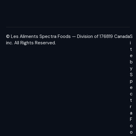
© Les Aliments Spectra Foods — Division of 176819 Canada
S
inc.
All Rights Reserved.
i
t
e
b
y
S
p
e
c
t
r
a
F
o
o