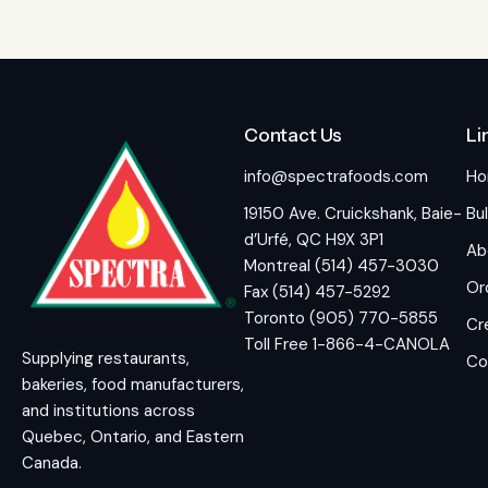
Contact Us
Li
info@spectrafoods.com
H
19150 Ave. Cruickshank, Baie-
Bul
d’Urfé, QC H9X 3P1
Ab
Montreal (514) 457-3030
Or
Fax (514) 457-5292
Toronto (905) 770-5855
Cr
Toll Free 1-866-4-CANOLA
Supplying restaurants,
Co
bakeries, food manufacturers,
and institutions across
Quebec, Ontario, and Eastern
Canada.